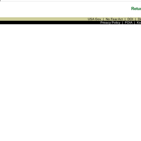
Retu
USA Gov
|
No Fear Act
|
DOI
|
Di
Privacy Policy
|
FOIA
|
Ki