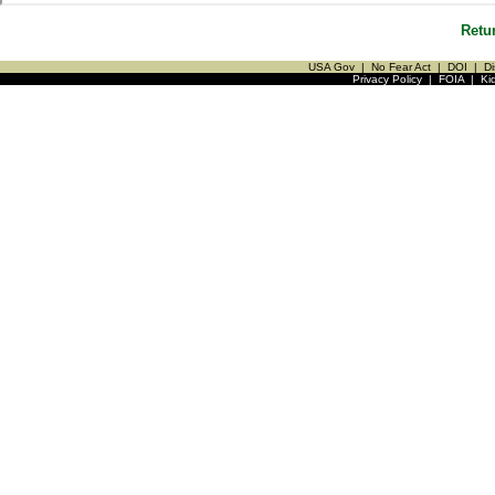
Retu
USA Gov
|
No Fear Act
|
DOI
|
Di
Privacy Policy
|
FOIA
|
Ki