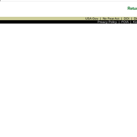
Retu
USA Gov
|
No Fear Act
|
DOI
|
Di
Privacy Policy
|
FOIA
|
Ki