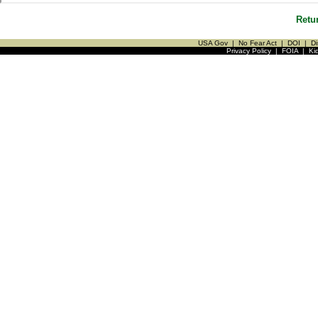
Retu
USA Gov
|
No Fear Act
|
DOI
|
Di
Privacy Policy
|
FOIA
|
Ki