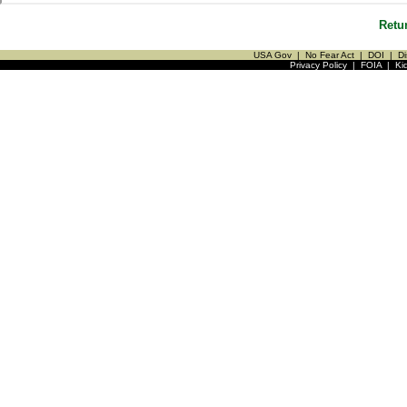
Retu
USA Gov
|
No Fear Act
|
DOI
|
Di
Privacy Policy
|
FOIA
|
Ki