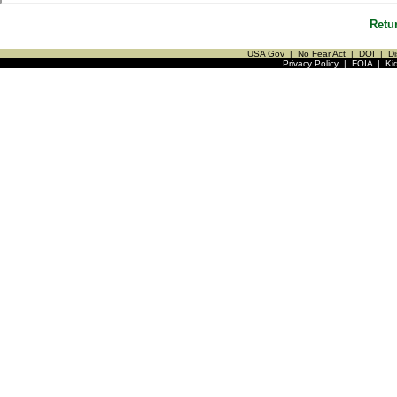
Retu
USA Gov
|
No Fear Act
|
DOI
|
Di
Privacy Policy
|
FOIA
|
Ki