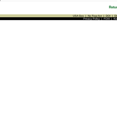
Retu
USA Gov
|
No Fear Act
|
DOI
|
Di
Privacy Policy
|
FOIA
|
Ki