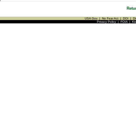
Retu
USA Gov
|
No Fear Act
|
DOI
|
Di
Privacy Policy
|
FOIA
|
Ki