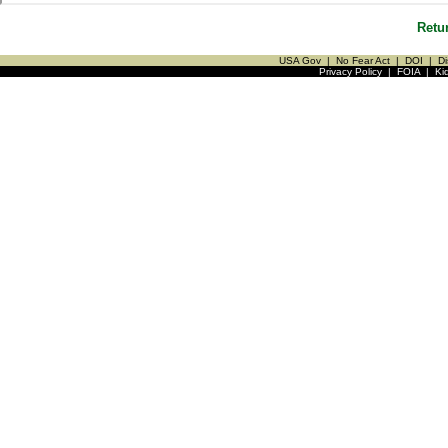
Retu
USA Gov
|
No Fear Act
|
DOI
|
Di
Privacy Policy
|
FOIA
|
Ki