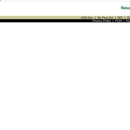
Retu
USA Gov
|
No Fear Act
|
DOI
|
Di
Privacy Policy
|
FOIA
|
Ki