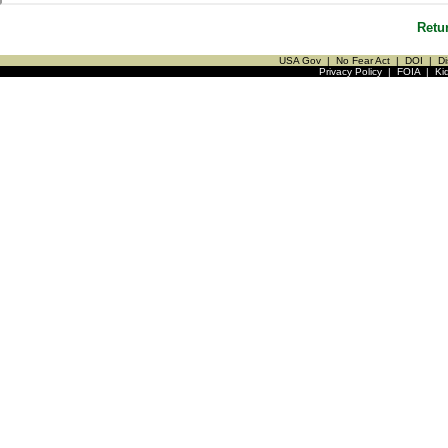
Retu
USA Gov
|
No Fear Act
|
DOI
|
Di
Privacy Policy
|
FOIA
|
Ki