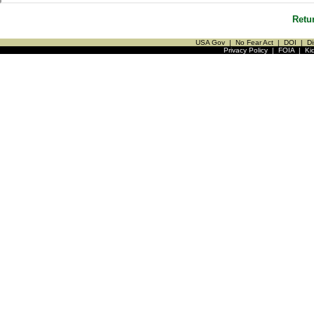
Retu
USA Gov
|
No Fear Act
|
DOI
|
Di
Privacy Policy
|
FOIA
|
Ki