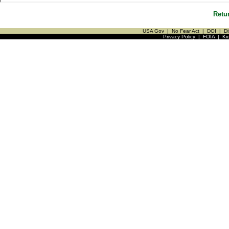
Retu
USA Gov
|
No Fear Act
|
DOI
|
Di
Privacy Policy
|
FOIA
|
Ki