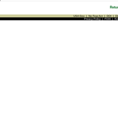
Retu
USA Gov
|
No Fear Act
|
DOI
|
Di
Privacy Policy
|
FOIA
|
Ki