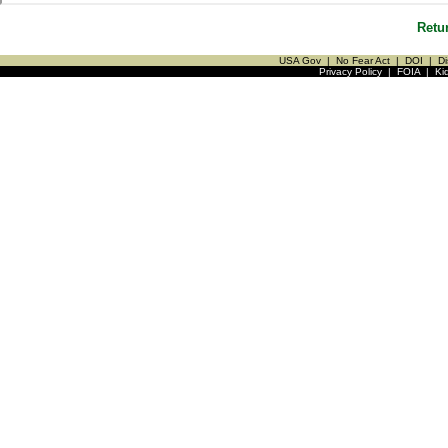
Retu
USA Gov
|
No Fear Act
|
DOI
|
Di
Privacy Policy
|
FOIA
|
Ki