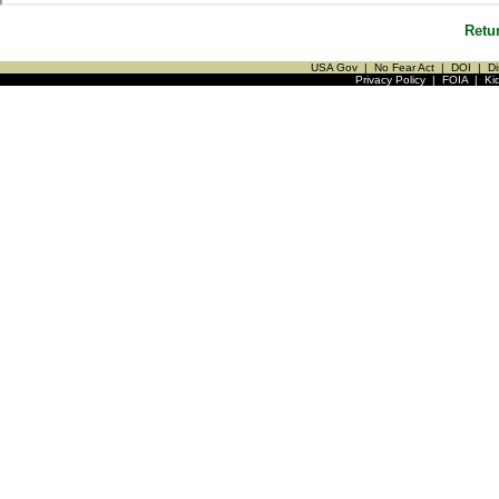
Retu
USA Gov
|
No Fear Act
|
DOI
|
Di
Privacy Policy
|
FOIA
|
Ki