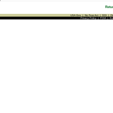
Retu
USA Gov
|
No Fear Act
|
DOI
|
Di
Privacy Policy
|
FOIA
|
Ki