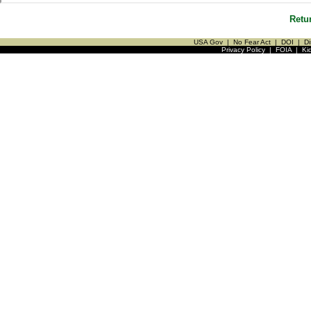
Retu
USA Gov
|
No Fear Act
|
DOI
|
Di
Privacy Policy
|
FOIA
|
Ki