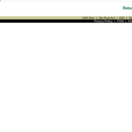
Retu
USA Gov
|
No Fear Act
|
DOI
|
Di
Privacy Policy
|
FOIA
|
Ki