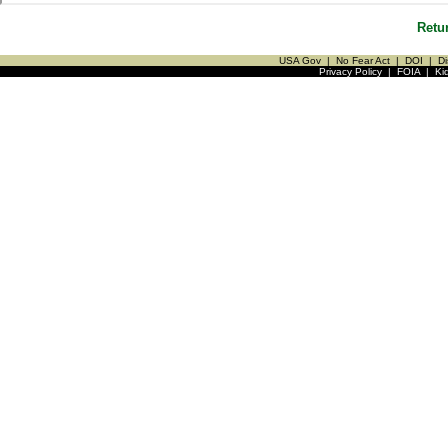
Retu
USA Gov
|
No Fear Act
|
DOI
|
Di
Privacy Policy
|
FOIA
|
Ki