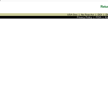
Retu
USA Gov
|
No Fear Act
|
DOI
|
Di
Privacy Policy
|
FOIA
|
Ki