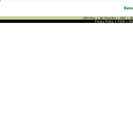
Retu
USA Gov
|
No Fear Act
|
DOI
|
Di
Privacy Policy
|
FOIA
|
Ki