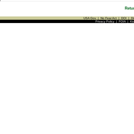
Retu
USA Gov
|
No Fear Act
|
DOI
|
Di
Privacy Policy
|
FOIA
|
Ki