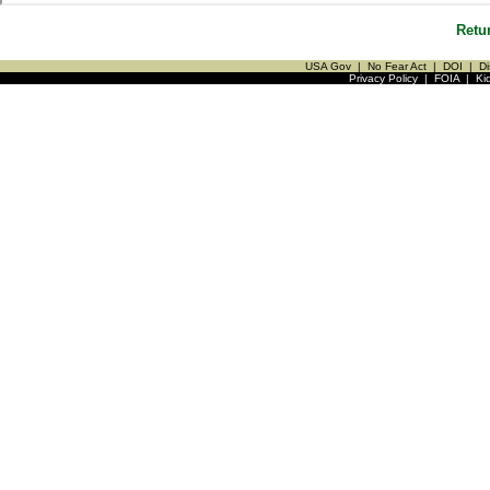
Retu
USA Gov
|
No Fear Act
|
DOI
|
Di
Privacy Policy
|
FOIA
|
Ki