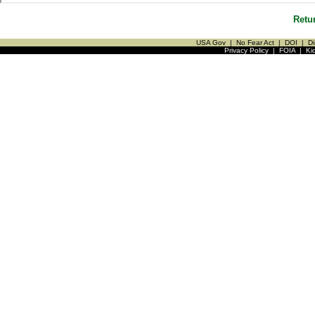
Retu
USA Gov
|
No Fear Act
|
DOI
|
Di
Privacy Policy
|
FOIA
|
Ki