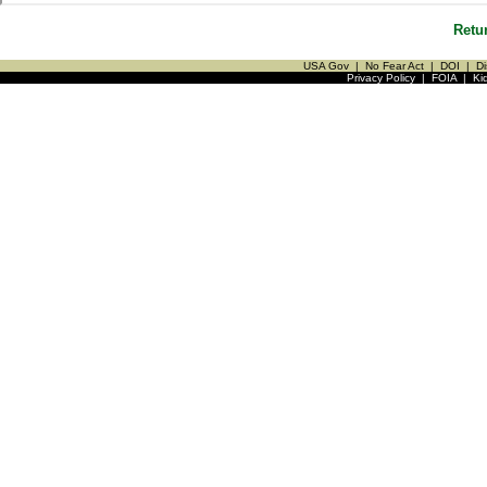
Retu
USA Gov
|
No Fear Act
|
DOI
|
Di
Privacy Policy
|
FOIA
|
Ki