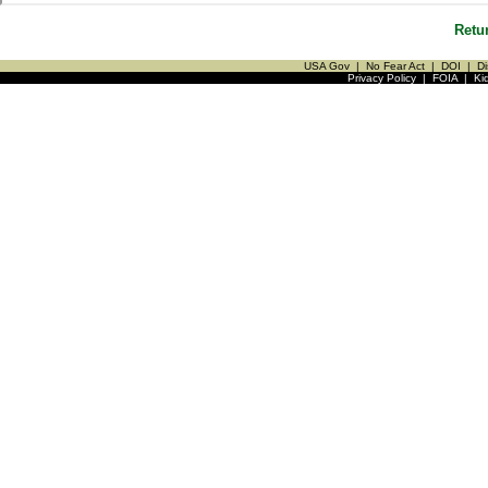
Retu
USA Gov
|
No Fear Act
|
DOI
|
Di
Privacy Policy
|
FOIA
|
Ki