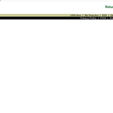
Retu
USA Gov
|
No Fear Act
|
DOI
|
Di
Privacy Policy
|
FOIA
|
Ki