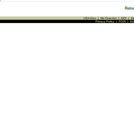
Retu
USA Gov
|
No Fear Act
|
DOI
|
Di
Privacy Policy
|
FOIA
|
Ki