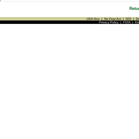
Retu
USA Gov
|
No Fear Act
|
DOI
|
Di
Privacy Policy
|
FOIA
|
Ki