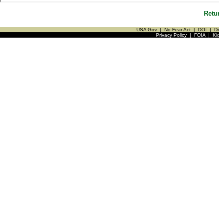
Retu
USA Gov
|
No Fear Act
|
DOI
|
Di
Privacy Policy
|
FOIA
|
Ki