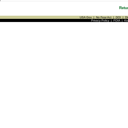
Retu
USA Gov
|
No Fear Act
|
DOI
|
Di
Privacy Policy
|
FOIA
|
Ki