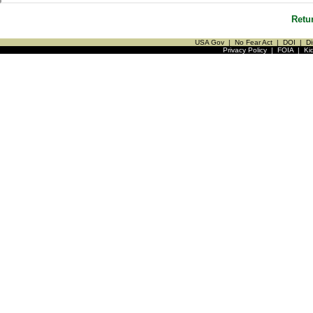
Retu
USA Gov
|
No Fear Act
|
DOI
|
Di
Privacy Policy
|
FOIA
|
Ki