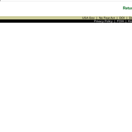
Retu
USA Gov
|
No Fear Act
|
DOI
|
Di
Privacy Policy
|
FOIA
|
Ki