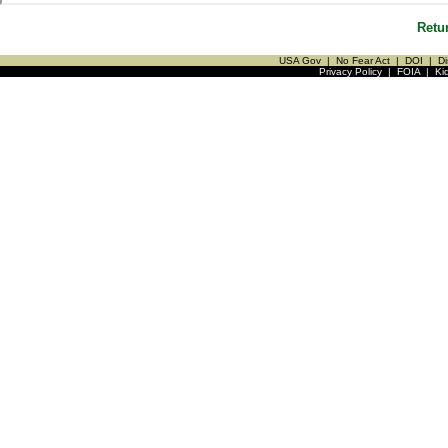
Retu
USA Gov
|
No Fear Act
|
DOI
|
Di
Privacy Policy
|
FOIA
|
Ki