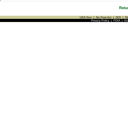
Retu
USA Gov
|
No Fear Act
|
DOI
|
Di
Privacy Policy
|
FOIA
|
Ki