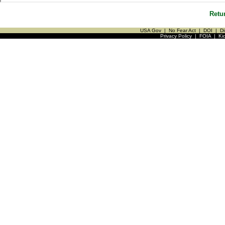
Retu
USA Gov
|
No Fear Act
|
DOI
|
Di
Privacy Policy
|
FOIA
|
Ki