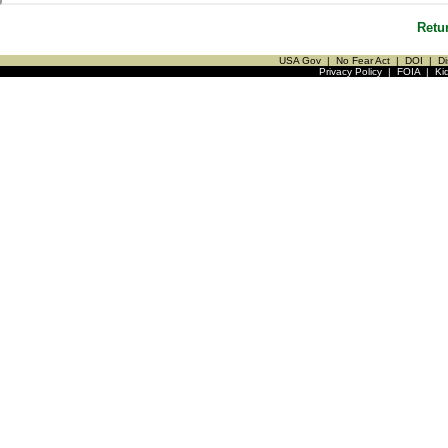
Retu
USA Gov
|
No Fear Act
|
DOI
|
Di
Privacy Policy
|
FOIA
|
Ki