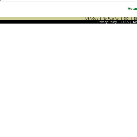
Retu
USA Gov
|
No Fear Act
|
DOI
|
Di
Privacy Policy
|
FOIA
|
Ki