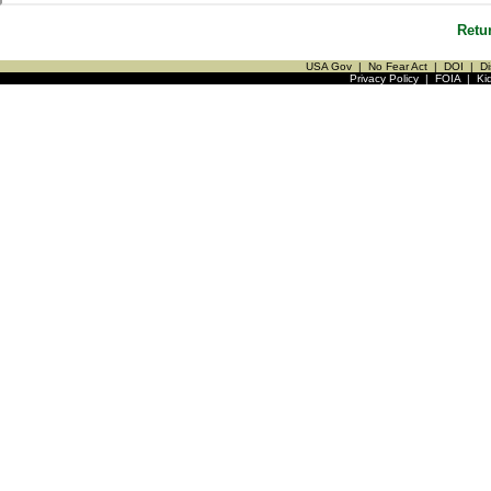
Retu
USA Gov
|
No Fear Act
|
DOI
|
Di
Privacy Policy
|
FOIA
|
Ki