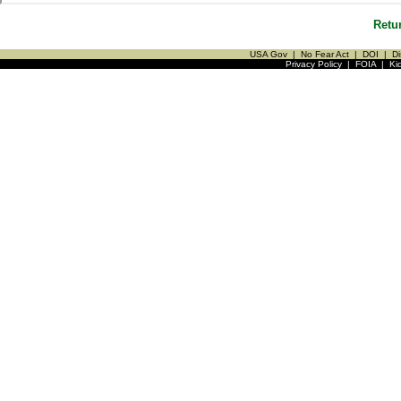
Retu
USA Gov
|
No Fear Act
|
DOI
|
Di
Privacy Policy
|
FOIA
|
Ki