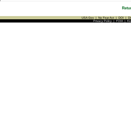
Retu
USA Gov
|
No Fear Act
|
DOI
|
Di
Privacy Policy
|
FOIA
|
Ki