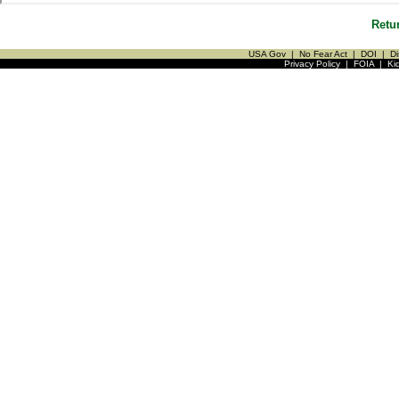
Retu
USA Gov
|
No Fear Act
|
DOI
|
Di
Privacy Policy
|
FOIA
|
Ki