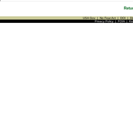
Retu
USA Gov
|
No Fear Act
|
DOI
|
Di
Privacy Policy
|
FOIA
|
Ki