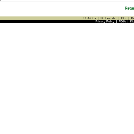
Retu
USA Gov
|
No Fear Act
|
DOI
|
Di
Privacy Policy
|
FOIA
|
Ki