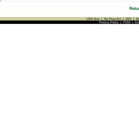
Retu
USA Gov
|
No Fear Act
|
DOI
|
Di
Privacy Policy
|
FOIA
|
Ki