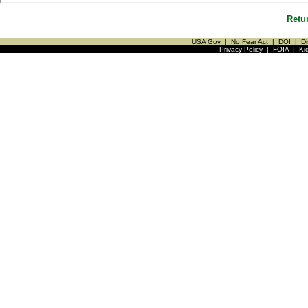
Retu
USA Gov
|
No Fear Act
|
DOI
|
Di
Privacy Policy
|
FOIA
|
Ki