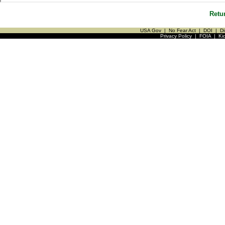
Retu
USA Gov
|
No Fear Act
|
DOI
|
Di
Privacy Policy
|
FOIA
|
Ki