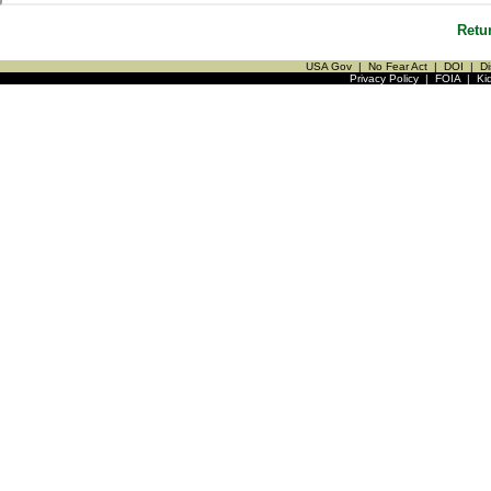
Retu
USA Gov
|
No Fear Act
|
DOI
|
Di
Privacy Policy
|
FOIA
|
Ki