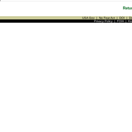
Retu
USA Gov
|
No Fear Act
|
DOI
|
Di
Privacy Policy
|
FOIA
|
Ki